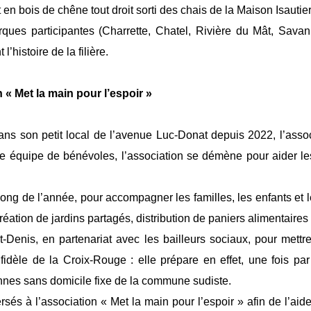
en bois de chêne tout droit sorti des chais de la Maison Isautier
ues participantes (Charrette, Chatel, Rivière du Mât, Savan
’histoire de la filière.
n « Met la main pour l’espoir »
ns son petit local de l’avenue Luc-Donat depuis 2022, l’assoc
ide équipe de bénévoles, l’association se démène pour aider le
ong de l’année, pour accompagner les familles, les enfants et le
s, création de jardins partagés, distribution de paniers alimentai
t-Denis, en partenariat avec les bailleurs sociaux, pour mett
e fidèle de la Croix-Rouge : elle prépare en effet, une fois p
nnes sans domicile fixe de la commune sudiste.
sés à l’association « Met la main pour l’espoir » afin de l’ai