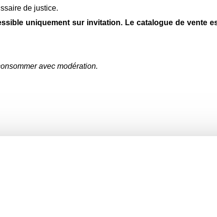
saire de justice.
ssible uniquement sur invitation. Le catalogue de vente est
à consommer avec modération.
oir une consommation
able