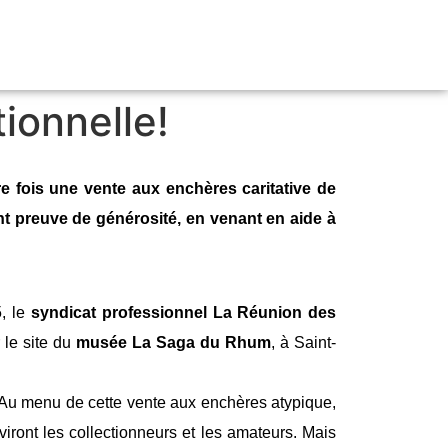
Le spiritourisme 
Les acteurs de la fili
Découvrir la filière réunionnaise
Qui sommes-nous ?
L’histoire du rhum à La R
La filière rhum valorise le 
La filière rhum fait briller La 
Pour une consommat
Pour une communica
Espace pr
Politique de 
ionnelle!
 fois une vente aux enchères caritative de
ant preuve de générosité, en venant en aide à
, le
syndicat professionnel La Réunion des
 le site du
musée La Saga du Rhum
, à Saint-
 Au menu de cette vente aux enchères atypique,
viront les collectionneurs et les amateurs. Mais