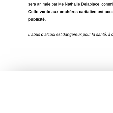
sera animée par Me Nathalie Delaplace, commis
Cette vente aux enchères caritative est acce
publicité.
L’abus d’alcool est dangereux pour la santé, 
La Réunion des Rhums
Accueil
Promouv
respons
Qui sommes-nous ?