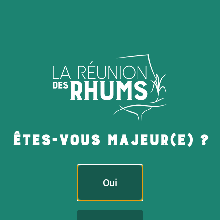
Une usine à St-Paul. Savanna.
1903-1910
Archives départementales de La Réunion, droits réservés
1870
Création de la distillerie Savanna. On retrouve les
traces de la première distillerie Savanna vers 1870 sur
le domaine de Savannah à Saint-Paul. C’est en 1992
Êtes-vous majeur(e) ?
que l’usine est transférée à côté de l’usine sucrière de
Bois-Rouge à Saint-André. Depuis 2012, la distillerie
appartient au groupe Réunionnaise du Rhum, détenu
par plusieurs actionnaires dont le groupe Chatel.
Oui