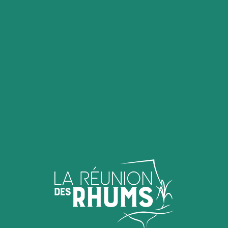
Le
concours du meilleur rhum
arrangé
« fait maison » a fait son
grand retour à la foire agricole de
Bras-Panon
début mai. Au menu, du
rhum et des trésors de créativité
pour mèt en lèr la richesse du
terroir
agricole de la Réunion !